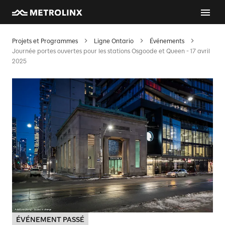
Projets et Programmes
Ligne Ontario
Événements
Journée portes ouvertes pour les stations Osgoode et Queen - 17 avril
2025
ÉVÉNEMENT PASSÉ