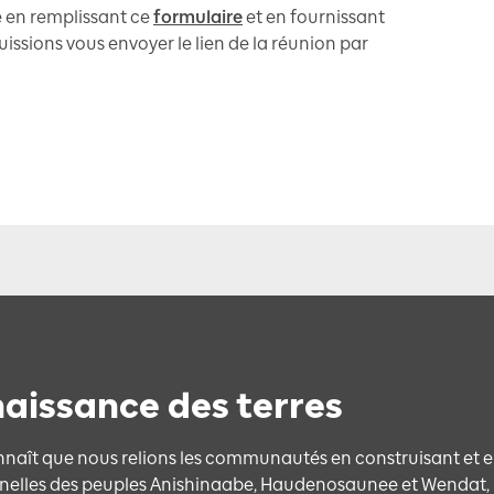
e en remplissant ce
formulaire
et en fournissant
ssions vous envoyer le lien de la réunion par
aissance des terres
nnaît que nous relions les communautés en construisant et e
onnelles des peuples Anishinaabe, Haudenosaunee et Wendat, p