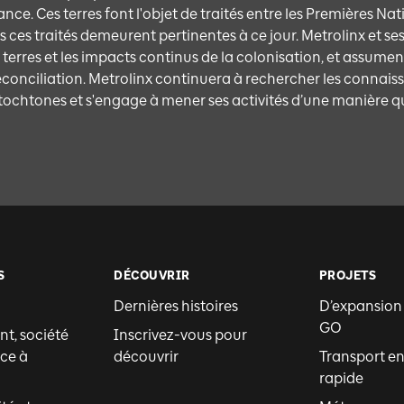
ce. Ces terres font l'objet de traités entre les Premières Na
 ces traités demeurent pertinentes à ce jour. Metrolinx et 
s terres et les impacts continus de la colonisation, et assumen
éconciliation. Metrolinx continuera à rechercher les connaissa
ochtones et s'engage à mener ses activités d’une manière qui 
S
DÉCOUVRIR
PROJETS
Dernières histoires
D’expansion
GO
t, société
Inscrivez-vous pour
ce à
découvrir
Transport 
rapide