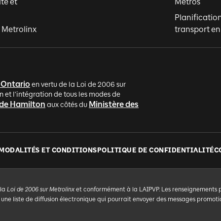
ité et
Métros
Planificatio
 Metrolinx
transport 
'Ontario
en vertu de la Loi de 2006 sur
n et l'intégration de tous les modes de
 de Hamilton
Ministère des
aux côtés du
MODALITÉS ET CONDITIONS
POLITIQUE DE CONFIDENTIALITÉ
C
 la
Loi de 2006 sur Metrolinx
et conformément à la LAIPVP. Les renseignements per
e liste de diffusion électronique qui pourrait envoyer des messages promotio