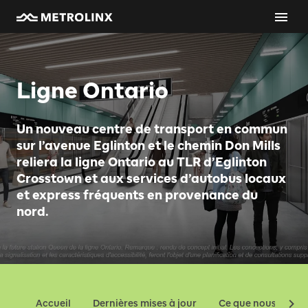
Ligne Ontario
Un nouveau centre de transport en commun
sur l’avenue Eglinton et le chemin Don Mills
reliera la ligne Ontario au TLR d’Eglinton
Crosstown et aux services d’autobus locaux
et express fréquents en provenance du
nord.
Accueil
Dernières mises à jour
Ce que nous const