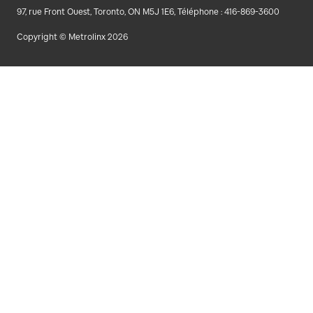
97, rue Front Ouest, Toronto, ON M5J 1E6, Téléphone : 416-869-3600
Copyright © Metrolinx 2026