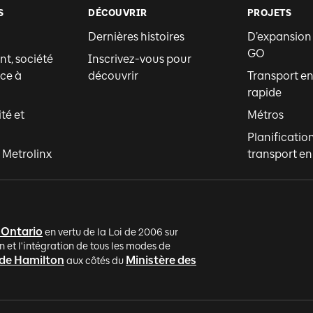
S
DÉCOUVRIR
PROJETS
Dernières histoires
D’expansion
GO
t, société
Inscrivez-vous pour
ce à
découvrir
Transport 
rapide
ité et
Métros
Planificatio
 Metrolinx
transport 
'Ontario
en vertu de la Loi de 2006 sur
n et l'intégration de tous les modes de
 de Hamilton
Ministère des
aux côtés du