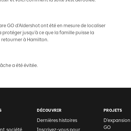
re GO d’Aldershot ont été en mesure de localiser
 protéger jusqu’à ce que la famille puisse la
e retourner à Hamilton.
lâche a été évitée.
S
DÉCOUVRIR
PROJETS
Dernières histoires
D’expansion
GO
t, société
Inscrivez-vous pour