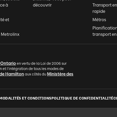
ce à
découvrir
Transport 
rapide
ité et
Métros
Planificatio
 Metrolinx
transport 
'Ontario
en vertu de la Loi de 2006 sur
n et l'intégration de tous les modes de
 de Hamilton
Ministère des
aux côtés du
MODALITÉS ET CONDITIONS
POLITIQUE DE CONFIDENTIALITÉ
C