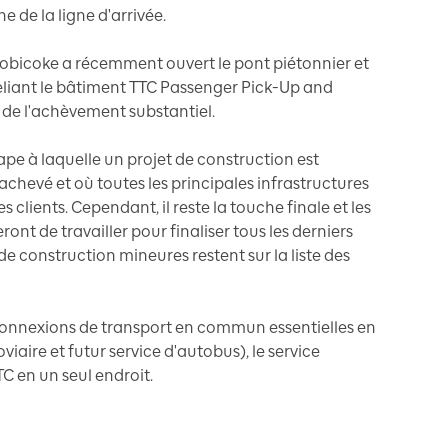
e de la ligne d'arrivée.
Etobicoke a récemment ouvert le pont piétonnier et
reliant le bâtiment TTC Passenger Pick-Up and
de l'achèvement substantiel.
ape à laquelle un projet de construction est
evé et où toutes les principales infrastructures
 clients. Cependant, il reste la touche finale et les
nt de travailler pour finaliser tous les derniers
 de construction mineures restent sur la liste des
 connexions de transport en commun essentielles en
viaire et futur service d'autobus), le service
C en un seul endroit.