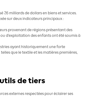
7,6 milliards de dollars en biens et services.
 axée sur deux indicateurs principaux :
sseurs provenant de régions présentant des
é ou d’exploitation des enfants ont été soumis à
dustries ayant historiquement une forte
telles que le textile et les matières premières,
tils de tiers
ources externes respectées pour éclairer ses