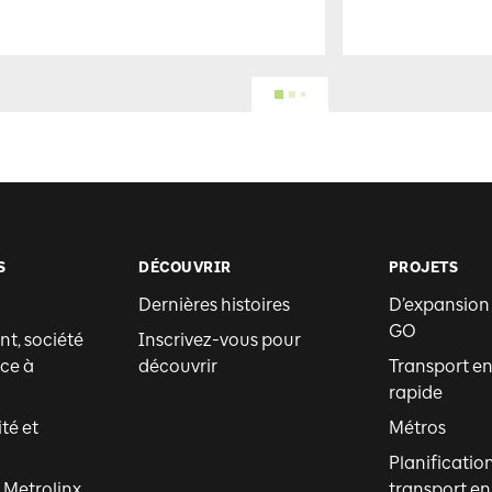
S
DÉCOUVRIR
PROJETS
Dernières histoires
D’expansion
GO
t, société
Inscrivez-vous pour
ce à
découvrir
Transport 
rapide
ité et
Métros
Planificatio
 Metrolinx
transport 