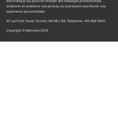
électronique qui pourrait envoyer des messages promotionnels,
améliorer et améliorer nos services, ou autrement vous fournir une
expérience personnalisée.
97, rue Front Ouest, Toronto, ON M5J 1E6, Téléphone : 416-869-3600
Copyright © Metrolinx 2026